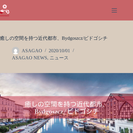
コ
ン
テ
ン
ツ
へ
癒しの空間を持つ近代都市、Bydgoszcz/ビドゴシチ
ス
キ
ASAGAO
2020/10/01
ッ
ASAGAO NEWS
,
ニュース
プ