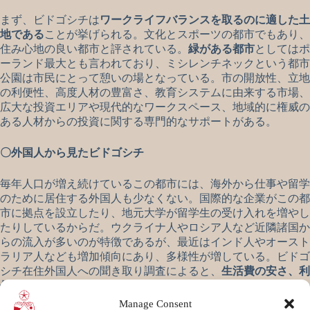
まず、ビドゴシチは
ワークライフバランスを取るのに適した土
地である
ことが挙げられる。文化とスポーツの都市でもあり、
住み心地の良い都市と評されている。
緑がある都市
としてはポ
ーランド最大とも言われており、ミシレンチネックという都市
公園は市民にとって憩いの場となっている。市の開放性、立地
の利便性、高度人材の豊富さ、教育システムに由来する市場、
広大な投資エリアや現代的なワークスペース、地域的に権威の
ある人材からの投資に関する専門的なサポートがある。
〇外国人から見たビドゴシチ
毎年人口が増え続けているこの都市には、海外から仕事や留学
のために居住する外国人も少なくない。国際的な企業がこの都
市に拠点を設立したり、地元大学が留学生の受け入れを増やし
たりしているからだ。ウクライナ人やロシア人など近隣諸国か
らの流入が多いのが特徴であるが、最近はインド人やオースト
ラリア人なども増加傾向にあり、多様性が増している。ビドゴ
シチ在住外国人への聞き取り調査によると、
生活費の安さ、利
便性、街の人がフレンドリー
であることが利点として挙げられ
るそうだ。
Manage Consent